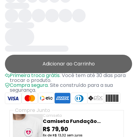
Adicionar ao Carrinho
Primeira troca grátis.
Você tem até 30 dias para
trocar o produto.
Compra segura.
Site construído para a sua
segurança.
Compre Junto
Camiseta
Camiseta Fundação
Cristiano Varella
R$ 79,90
6x de R$ 13,32 sem juros