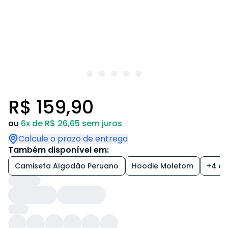
R$ 159,90
ou
6x de R$ 26,65 sem juros
Calcule o prazo de entrega
Também disponível em:
Camiseta Algodão Peruano
Hoodie Moletom
+4 es