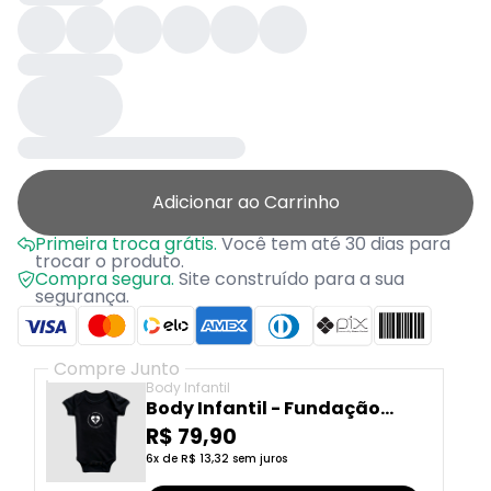
Adicionar ao Carrinho
Primeira troca grátis.
Você tem até 30 dias para
trocar o produto.
Compra segura.
Site construído para a sua
segurança.
Compre Junto
Body Infantil
Body Infantil - Fundação
Cristiano Varella
R$ 79,90
6x de R$ 13,32 sem juros