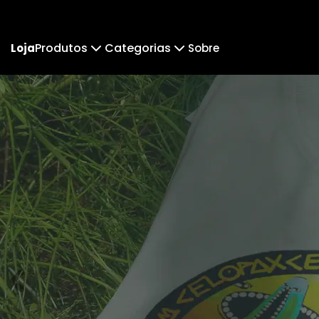
Produtos
Categorias
Loja
Sobre
Camiseta
COLEÇÃO DO VAKINHA
Camiseta Infantil
FELI
Cropped
Coleção zebradaa
Cropped Moletom
Mundo
Suéter Moletom
Comupets
Body Infantil
Institu