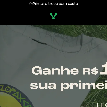
Primeira troca sem custo
PE GUGA
Regata
SOS ENCHENTES RS
Moletom
CELOPAX
 Aflora
Instituto Victorem
Camiseta Algodão Peruano
Hoodie Moletom
FCV
to Vakinha
Camiseta Oversized