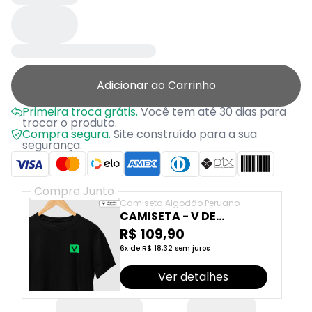
Adicionar ao Carrinho
Primeira troca grátis.
Você tem até 30 dias para
trocar o produto.
Compra segura.
Site construído para a sua
segurança.
Compre Junto
Camiseta Algodão Peruano
CAMISETA - V DE
VAKINHA
R$ 109,90
6x de R$ 18,32 sem juros
Ver detalhes