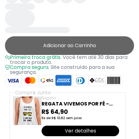
Adicionar ao Carrinho
Primeira troca grátis.
Você tem até 30 dias para
trocar o produto.
Compra segura.
Site construído para a sua
segurança.
Compre Junto
Regata
REGATA VIVEMOS POR FÉ -
POR FELIPE GUGA
R$ 64,90
6x de R$ 10,82 sem juros
Ver detalhes