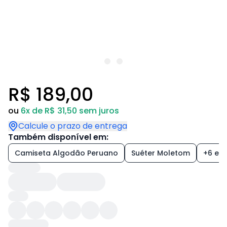
R$ 189,00
ou
6x de R$ 31,50 sem juros
Calcule o prazo de entrega
Também disponível em:
Camiseta Algodão Peruano
Suéter Moletom
+6 est